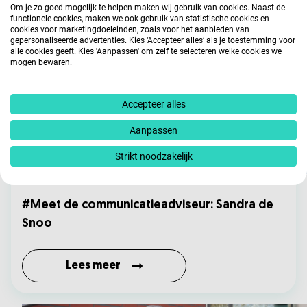
Lees meer
Om je zo goed mogelijk te helpen maken wij gebruik van cookies. Naast de
functionele cookies, maken we ook gebruik van statistische cookies en
cookies voor marketingdoeleinden, zoals voor het aanbieden van
gepersonaliseerde advertenties. Kies ‘Accepteer alles’ als je toestemming voor
alle cookies geeft. Kies 'Aanpassen' om zelf te selecteren welke cookies we
mogen bewaren.
Accepteer alles
Aanpassen
Strikt noodzakelijk
Project in beeld
#Meet de communicatieadviseur: Sandra de
Snoo
Lees meer