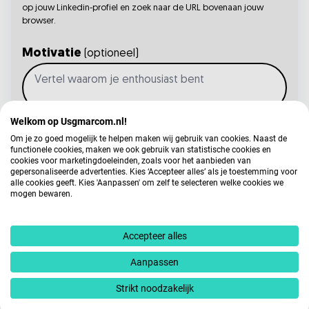
op jouw Linkedin-profiel en zoek naar de URL bovenaan jouw
browser.
Motivatie
(optioneel)
Welkom op Usgmarcom.nl!
Om je zo goed mogelijk te helpen maken wij gebruik van cookies. Naast de
Jouw gegevens worden gebruikt voor
functionele cookies, maken we ook gebruik van statistische cookies en
arbeidsbemiddeling, dit vindt deels geautomatiseerd
cookies voor marketingdoeleinden, zoals voor het aanbieden van
gepersonaliseerde advertenties. Kies ‘Accepteer alles’ als je toestemming voor
plaats. In ons
privacy statement
kun je nalezen hoe
alle cookies geeft. Kies 'Aanpassen' om zelf te selecteren welke cookies we
wij jouw gegevens verwerken.
mogen bewaren.
Verstuur
Accepteer alles
Aanpassen
Strikt noodzakelijk