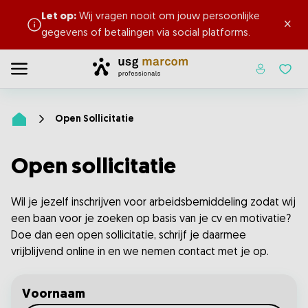
Let op:
Wij vragen nooit om jouw persoonlijke
×
gegevens of betalingen via social platforms.
Home
Toggle menu
Favor
Open Sollicitatie
Home
Open sollicitatie
Wil je jezelf inschrijven voor arbeidsbemiddeling zodat wij
een baan voor je zoeken op basis van je cv en motivatie?
Doe dan een open sollicitatie, schrijf je daarmee
vrijblijvend online in en we nemen contact met je op.
Voornaam