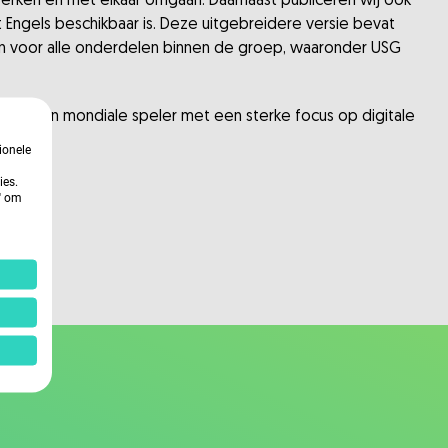
werken en met elkaar omgaan. Daarnaast publiceren wij ook
 Engels beschikbaar is. Deze uitgebreidere versie bevat
den voor alle onderdelen binnen de groep, waaronder USG
Japan) een mondiale speler met een sterke focus op digitale
ionele
ies.
n' om