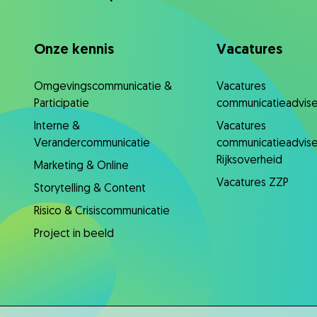
Onze kennis
Vacatures
Omgevingscommunicatie &
Vacatures
Participatie
communicatieadvise
Interne &
Vacatures
Verandercommunicatie
communicatieadvise
Rijksoverheid
Marketing & Online
Vacatures ZZP
Storytelling & Content
Risico & Crisiscommunicatie
Project in beeld