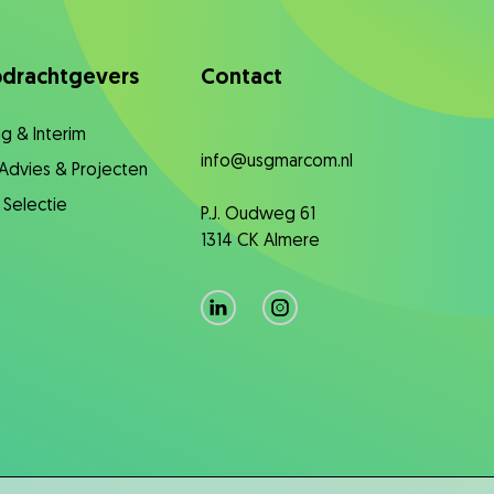
drachtgevers
Contact
g & Interim
info@usgmarcom.nl
 ​Advies & Projecten
 Selectie
P.J. Oudweg 61
1314 CK Almere
LinkedIn
Instagram