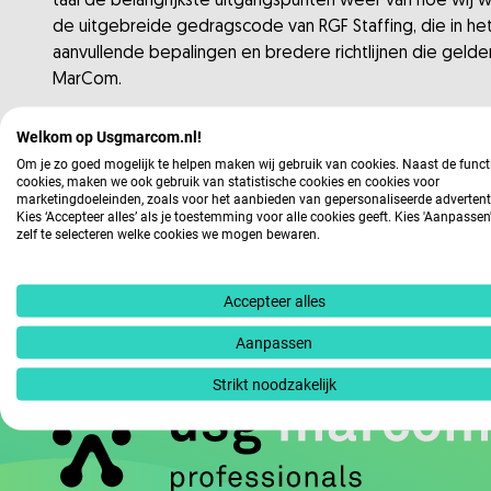
taal de belangrijkste uitgangspunten weer van hoe wij 
de uitgebreide gedragscode van RGF Staffing, die in het
aanvullende bepalingen en bredere richtlijnen die gel
MarCom.
RGF Staffing is onderdeel van Recruit Holdings (Tokyo, 
Welkom op Usgmarcom.nl!
dienstverlening.
Om je zo goed mogelijk te helpen maken wij gebruik van cookies. Naast de funct
cookies, maken we ook gebruik van statistische cookies en cookies voor
marketingdoeleinden, zoals voor het aanbieden van gepersonaliseerde advertent
Download onze gedragscode
Kies ‘Accepteer alles’ als je toestemming voor alle cookies geeft. Kies 'Aanpasse
zelf te selecteren welke cookies we mogen bewaren.
Download onze uitgebreide gedragscode
Accepteer alles
Aanpassen
Strikt noodzakelijk