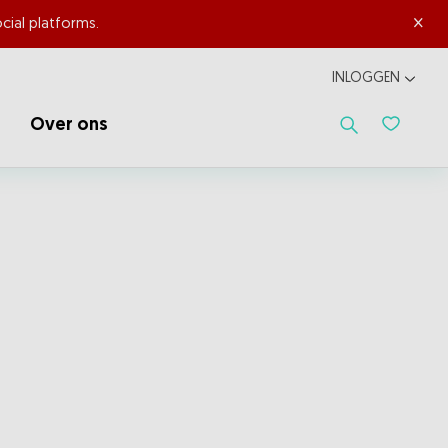
×
cial platforms.
INLOGGEN
Over ons
Favoriet