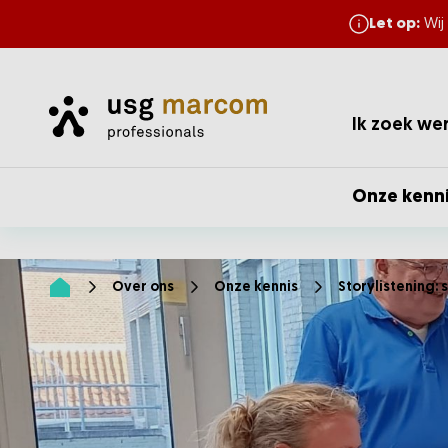
Let op:
Wij
Home
Ik zoek we
Onze kenn
Over ons
Onze kennis
Storylistening: s
Home