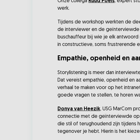
Onze collega
Ruud Poels
, expert st
werk.
Tijdens de workshop werkten de deel
de interviewer en de geïnterviewde 
buschauffeur bij wie je elk antwoord
in constructieve, soms frustrerende en
Empathie, openheid en a
Storylistening is meer dan interview
Dat vereist empathie, openheid en a
verhaal te maken voor op het intranet
goede vragen te stellen, te horen w
Donya van Heezik
, USG MarCom pro
connectie met de geïnterviewde op t
die stil of terughoudend zijn tijdens
tegenover je hebt. Hierin is het kiez