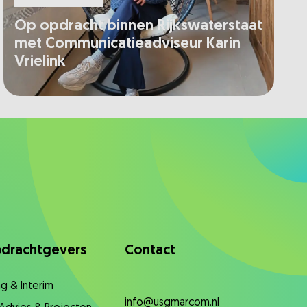
Op opdracht binnen Rijkswaterstaat
met Communicatieadviseur Karin
Vrielink
drachtgevers
Contact
g & Interim
info@usgmarcom.nl