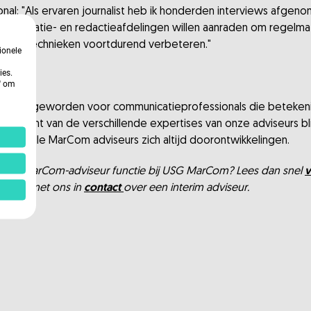
al: "Als ervaren journalist heb ik honderden interviews afgeno
ommunicatie- en redactieafdelingen willen aanraden om regelmat
erviewtechnieken voortdurend verbeteren."
ionele
ies.
Com
n' om
digheid geworden voor communicatieprofessionals die betekenis
de kracht van de verschillende expertises van onze adviseurs bl
lijven alle MarCom adviseurs zich altijd doorontwikkelingen.
an de MarCom-adviseur functie bij USG MarCom? Lees dan snel
v
? Kom met ons in
contact
over een interim adviseur.