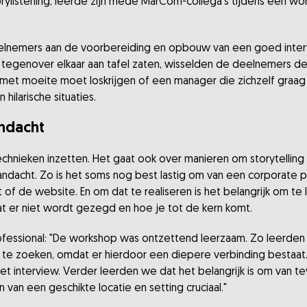
orylistening, leerde zijn mede MarCom-collega's tijdens een wor
nemers aan de voorbereiding en opbouw van een goed intervie
tegenover elkaar aan tafel zaten, wisselden de deelnemers de 
 met moeite moet loskrijgen of een manager die zichzelf graag i
 hilarische situaties.
andacht
technieken inzetten. Het gaat ook over manieren om storytellin
andacht. Zo is het soms nog best lastig om van een corporate 
 of de website. En om dat te realiseren is het belangrijk om te
at er niet wordt gezegd en hoe je tot de kern komt.
fessional: "De workshop was ontzettend leerzaam. Zo leerden 
e zoeken, omdat er hierdoor een diepere verbinding bestaat. D
 het interview. Verder leerden we dat het belangrijk is om van 
en van een geschikte locatie en setting cruciaal."