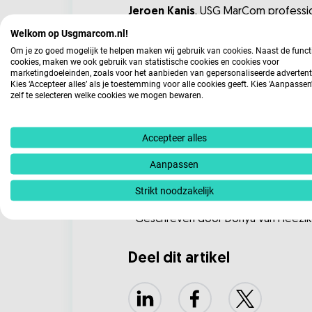
Jeroen Kanis
, USG MarCom profession
verfrissende workshop. Ik zou alle c
Welkom op Usgmarcom.nl!
met feedback van anderen jouw int
Om je zo goed mogelijk te helpen maken wij gebruik van cookies. Naast de funct
cookies, maken we ook gebruik van statistische cookies en cookies voor
marketingdoeleinden, zoals voor het aanbieden van gepersonaliseerde advertent
Opleidingen bij USG Mar
Kies ‘Accepteer alles’ als je toestemming voor alle cookies geeft. Kies 'Aanpasse
zelf te selecteren welke cookies we mogen bewaren.
Storylistening is een onmisbare vaar
betrokkenheid willen bereiken. Door 
Accepteer alles
nieuwe en bestaande tactieken. Zo b
Aanpassen
Wil je meer weten over de inhoud v
ondersteuning jouw team gebruiken
Strikt noodzakelijk
- Geschreven door Donya van Heezik
Deel dit artikel
LinkedIn
Facebook
X