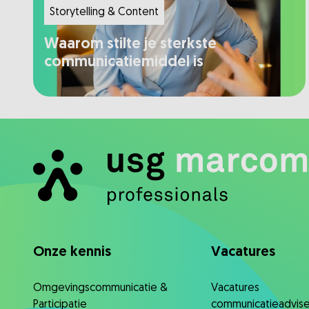
Storytelling & Content
Waarom stilte je sterkste
communicatiemiddel is
Onze kennis
Vacatures
Omgevingscommunicatie &
Vacatures
Participatie
communicatieadvise