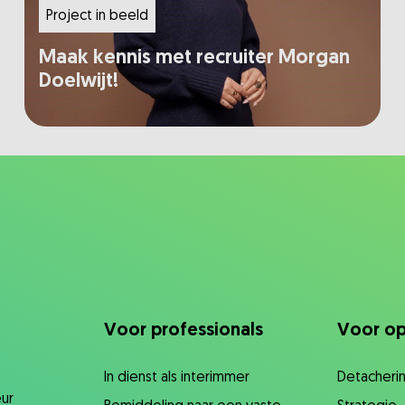
Project in beeld
Maak kennis met recruiter Morgan
Doelwijt!
Voor professionals
Voor op
In dienst als interimmer
Detacherin
ur