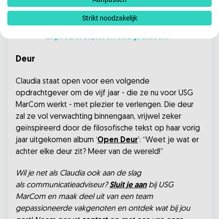
rode draad. Ik stel vragen als: ‘Waarom doen we
dit? Waar zit de crux? Wat heeft in deze context
Strikt noodzakelijk
de meeste impact?’. Dat is een continu proces van
uitproberen, leren en bijschaven.”
Deur
Claudia staat open voor een volgende
opdrachtgever om de vijf jaar - die ze nu voor USG
MarCom werkt - met plezier te verlengen. Die deur
zal ze vol verwachting binnengaan, vrijwel zeker
geïnspireerd door de filosofische tekst op haar vorig
jaar uitgekomen album ‘
Open Deur
’: “Weet je wat er
achter elke deur zit? Meer van de wereld!”
Wil je net als Claudia ook aan de slag
als communicatieadviseur?
Sluit je aan
bij USG
MarCom en maak deel uit van een team
gepassioneerde vakgenoten en ontdek wat bij jou