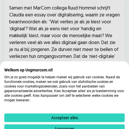
Samen met MarCom collega Ruud Hommel schrijft
Claudia een essay over digitalisering, waarin ze vragen
beantwoorden als: “Wat verlies je als je kiest voor
‘digitaal’? Wat als je eens niet voor ‘handig en
makkelijk’ kiest, maar voor de menselijke maat? We
verleren veel als we alles digitaal gaan doen. Dat zie
je nu al bij jongeren. Ze durven niet meer te bellen of
verliezen hun omgangsvormen. Dat de ‘niet-digitale’
weg soms wat moeilijker en tijdrovender verloopt, is
Welkom op Usgmarcom.nl!
toch niet erg? Niet alles hoeft ‘gelikt’ te zijn.”
Om je zo goed mogelijk te helpen maken wij gebruik van cookies. Naast de
functionele cookies, maken we ook gebruik van statistische cookies en
Crux
cookies voor marketingdoeleinden, zoals voor het aanbieden van
gepersonaliseerde advertenties. Kies ‘Accepteer alles’ als je toestemming voor
alle cookies geeft. Kies 'Aanpassen' om zelf te selecteren welke cookies we
Claudia adviseert bedrijven en organisaties bij het
mogen bewaren.
verbeteren en uitvoeren van communicatie- en
organisatiedoelstellingen.
Accepteer alles
“Daarbij kijk ik naar het grote geheel en volg de
Aanpassen