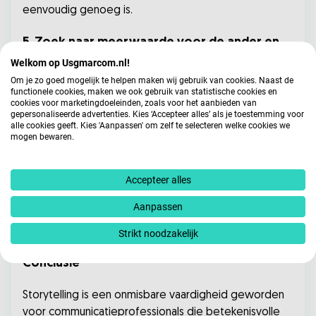
eenvoudig genoeg is.
5. Zoek naar meerwaarde voor de ander en
creëer met voorbeelden en anekdotes een
Welkom op Usgmarcom.nl!
kippenvel moment
Om je zo goed mogelijk te helpen maken wij gebruik van cookies. Naast de
functionele cookies, maken we ook gebruik van statistische cookies en
cookies voor marketingdoeleinden, zoals voor het aanbieden van
Bedenk van tevoren goed wat jouw verhaal betekent
gepersonaliseerde advertenties. Kies ‘Accepteer alles’ als je toestemming voor
alle cookies geeft. Kies 'Aanpassen' om zelf te selecteren welke cookies we
voor de ander; wat is de meerwaarde? Vertel jouw
mogen bewaren.
authentieke verhaal met passende voorbeelden en
anekdotes. Je wilt helder redeneren, geloofwaardig
Accepteer alles
overkomen en emoties oproepen. Als je op deze
manier een verhaal kan vertellen dat resoneert met je
Aanpassen
publiek, kun je een krachtige band opbouwen en hen
inspireren tot actie.
Strikt noodzakelijk
Conclusie
Storytelling is een onmisbare vaardigheid geworden
voor communicatieprofessionals die betekenisvolle