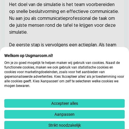
Het doel van de simulatie is het team voorbereiden
op snelle besluitvorming en effectieve communicatie.
Nu aan jou als communicatieprofessional de taak om
de juiste mensen rond de tafel te krijgen voor deze
simulatie.
De eerste stap is vervolgens een actieplan. Als team
besluit je een voorlopige terugroepactie in gang te
Welkom op Usgmarcom.nl!
zetten en te werken aan een verklaring voor de
Om je zo goed mogelijk te helpen maken wij gebruik van cookies. Naast de
media. Tegelijkertijd start het kwaliteitscontroleteam
functionele cookies, maken we ook gebruik van statistische cookies en
cookies voor marketingdoeleinden, zoals voor het aanbieden van
een intern onderzoek om de bron van de besmetting
gepersonaliseerde advertenties. Kies ‘Accepteer alles’ als je toestemming voor
te achterhalen.
alle cookies geeft. Kies 'Aanpassen' om zelf te selecteren welke cookies we
mogen bewaren.
Het communicatieteam stelt een publiek bericht op
voor sociale media en de website, waarin ze de
Accepteer alles
zorgen erkennen, excuses aanbieden, en klanten
vertellen om het product niet te consumeren.
Aanpassen
Strikt noodzakelijk
De klantenservice krijgt een script voor vragen van