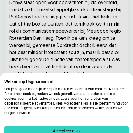
Donya staat open voor opdrachten bij de overheid,
omdat ze het maatschappelijke stuk bij haar stage bij
ProDemos heel belangrijk vond. “Ik vind het leuk om
out of the box te denken, dat kon ik ook kwijt in mijn
rol als communicatiemedewerker bij Metropoolregio
Rotterdam Den Haag. Toen ik de kans kreeg om te
werken bij gemeente Dordrecht dacht ik eerst dat
het daar minder interessant zou zijn, maar ik paste er
juist heel goed! De functie van contentspecialist was
heel divers en je zit heel dicht op de inwoner, dat
maakt het leuk. Ik ben dus blij met deze nieuwe
ervaring. Door in meerdere keukens te kijken, leer ik
Welkom op Usgmarcom.nl!
om me aan te passen aan nieuwe situaties. In het
Om je zo goed mogelijk te helpen maken wij gebruik van cookies. Naast de
functionele cookies, maken we ook gebruik van statistische cookies en
Dordrechtse team had ik het zo naar mijn zin, dat ik
cookies voor marketingdoeleinden, zoals voor het aanbieden van
zelfs een beetje heimwee heb naar de collega’s daar.
gepersonaliseerde advertenties. Kies ‘Accepteer alles’ als je toestemming voor
alle cookies geeft. Kies 'Aanpassen' om zelf te selecteren welke cookies we
Ik besef echter dat afscheid nemen hoort bij werken
mogen bewaren.
voor verschillende opdrachtgevers.”
Ontwikkelen in het communicatievak
Accepteer alles