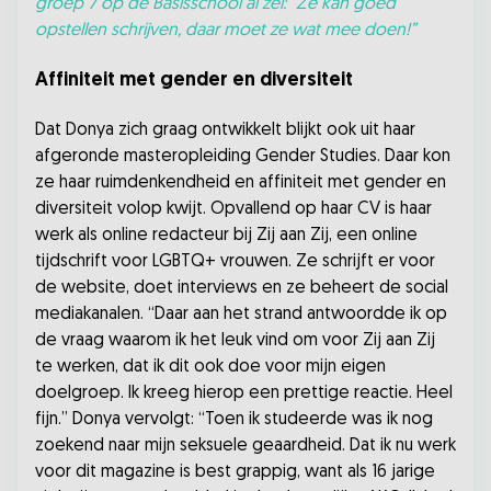
groep 7 op de Basisschool al zei: ”Ze kan goed
opstellen schrijven, daar moet ze wat mee doen!”
Affiniteit met gender en diversiteit
Dat Donya zich graag ontwikkelt blijkt ook uit haar
afgeronde masteropleiding Gender Studies. Daar kon
ze haar ruimdenkendheid en affiniteit met gender en
diversiteit volop kwijt. Opvallend op haar CV is haar
werk als online redacteur bij Zij aan Zij, een online
tijdschrift voor LGBTQ+ vrouwen. Ze schrijft er voor
de website, doet interviews en ze beheert de social
mediakanalen. “Daar aan het strand antwoordde ik op
de vraag waarom ik het leuk vind om voor Zij aan Zij
te werken, dat ik dit ook doe voor mijn eigen
doelgroep. Ik kreeg hierop een prettige reactie. Heel
fijn.” Donya vervolgt: “Toen ik studeerde was ik nog
zoekend naar mijn seksuele geaardheid. Dat ik nu werk
voor dit magazine is best grappig, want als 16 jarige