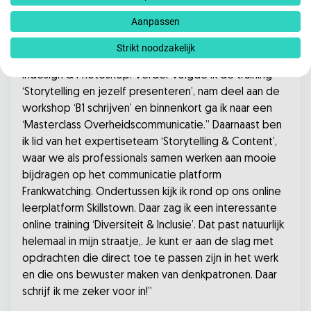
Aanpassen
Sinds ik voor USG MarCom werk kan ik me nog meer
ontwikkelen in het communicatievak. Ik kreeg een
Strikt noodzakelijk
gratis Adobe pakket en kan daardoor aan de slag met
Indesign & Photoshop. Verder volgde ik de training
‘Storytelling en jezelf presenteren’, nam deel aan de
workshop ‘B1 schrijven’ en binnenkort ga ik naar een
‘Masterclass Overheidscommunicatie.’’ Daarnaast ben
ik lid van het expertiseteam ‘Storytelling & Content’,
waar we als professionals samen werken aan mooie
bijdragen op het communicatie platform
Frankwatching. Ondertussen kijk ik rond op ons online
leerplatform Skillstown. Daar zag ik een interessante
online training ‘Diversiteit & Inclusie’. Dat past natuurlijk
helemaal in mijn straatje,. Je kunt er aan de slag met
opdrachten die direct toe te passen zijn in het werk
en die ons bewuster maken van denkpatronen. Daar
schrijf ik me zeker voor in!”