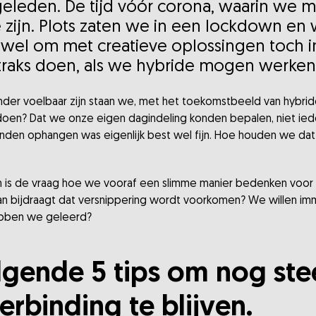
 geleden. De tijd vóór corona, waarin we m
 zijn. Plots zaten we in een lockdown en 
wel om met creatieve oplossingen toch in 
traks doen, als we hybride mogen werken
der voelbaar zijn staan we, met het toekomstbeeld van hybri
doen? Dat we onze eigen dagindeling konden bepalen, niet ie
onden ophangen was eigenlijk best wel fijn. Hoe houden we da
n is de vraag hoe we vooraf een slimme manier bedenken voor
an bijdraagt dat versnippering wordt voorkomen? We willen i
ebben we geleerd?
lgende 5 tips om nog ste
erbinding te blijven.