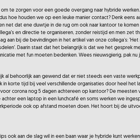
ijd om te zorgen voor een goede overgang naar hybride werken.
 dus hoe houden we op een leuke manier contact? Denk eens aan
schien net dat ene duwtje in de rug om ook naar kantoor te kom
lega's en directie te organiseren, zonder reistijd en men zet th
raag aan bij de bevindingen in het artikel van onze collega’s: 'H
delen'. Daarin staat dat het belangrijk is dat we het gesprek m
icatie met fun moeten bedenken. Wees nieuwsgierig, pak nu je 
lijk al behoorlijk aan gewend dat er niet steeds een vaste werkpl
 korte tijd bij veel verschillende organisaties door heel het lan
 voor corona nog 5 dagen achtereen op kantoor? De meesten v
ie achter een laptop in een lunchcafé en soms werken we inge
kperiode ook op afstand moeten doen. Het hoort bij de uitvoe
ps ook aan de slag wil in een baan waar je hybride kunt werken?