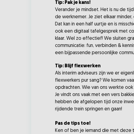
Tip: Pak je kans!
Verander je mindset. Het is nu de t
de werknemer. Je ziet elkaar minder,
Dat kan in een half uurtje en is mis
ook een digitaal tafelgesprek met col
klaar. Wel zo effectief! We sluiten g
communicatie: fun, verbinden & kennis
een bijpassende persoonlijke commun
Tip: Blijf flexwerken
Als interim adviseurs zijn we er eigen
flexwerkers pur sang? We komen vaak in
opdrachten. Wie van ons werkte ook
Je vindt ons vaak met een vers bakk
hebben de afgelopen tijd onze inwer
rijdende trein springen en gaan!
Pas de tips toe!
Ken of ben je iemand die met deze ti