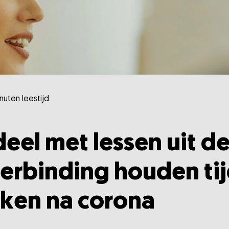
nuten leestijd
deel met lessen uit d
verbinding houden ti
ken na corona