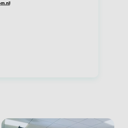
m.nl
!