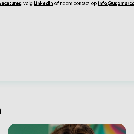
vacatures
, volg
LinkedIn
of neem contact op
info@usgmarco
n