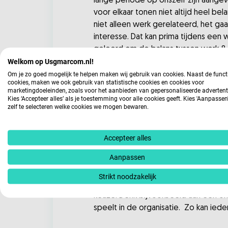
lange periode op onszelf zijn aange
voor elkaar tonen niet altijd heel be
niet alleen werk gerelateerd, het g
interesse. Dat kan prima tijdens een 
geleerd om de balans tussen werk & p
Welkom op Usgmarcom.nl!
het nu niet prettig om gezien en g
Om je zo goed mogelijk te helpen maken wij gebruik van cookies. Naast de funct
cookies, maken we ook gebruik van statistische cookies en cookies voor
Tip: Bied de keuze thuis of op kan
marketingdoeleinden, zoals voor het aanbieden van gepersonaliseerde advertent
We mogen weer naar kantoor. Thuiswer
Kies ‘Accepteer alles’ als je toestemming voor alle cookies geeft. Kies 'Aanpasse
zelf te selecteren welke cookies we mogen bewaren.
deels thuis blijven werken. Er ligge
hebben gemerkt dat het steeds makkel
werken op een zolderkamertje terwij
Accepteer alles
creatieve proces beter op gang.
Aanpassen
Het hybride werken blijft bestaan, m
Strikt noodzakelijk
sluiten bij een overleg. Hoe handig is
keuze. Denk bijvoorbeeld aan een on
speelt in de organisatie. Zo kan ied