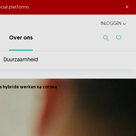
×
cial platforms.
INLOGGEN
Over ons
Favoriet
Duurzaamheid
ns hybride werken na corona