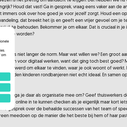
wezen is het prettig om aandacht te krijgen. Dat hebben we nu
langrijk? Houd dat vast! Ga in gesprek, vraag eens vaker aan de a
aat immers ook over hoe goed je voor jezelf zorgt. Houd een o
wandeling, dat breekt het ijs en geeft een vrijer gevoel om je 
rivé te behouden. Bekommer je om elkaar. Dat is cruciaal in je
ehoord te worden?
ionele
toor
ies.
ken is niet langer de norm. Maar wat willen we? Een groot aant
n' om
n nu kansen voor digitaal werken, want dat ging toch best goe
ijker werd om elkaar te vinden, waar je ook woont of werkt. D
l beneden kinderen rondbanjeren niet echt ideaal. En samen o
aar hoe ga je daar als organisatie mee om? Geef thuiswerkers d
 het om online in te kunnen checken als je eigenlijk maar kort ie
line gesprek over de behaalde successen van het team of spee
ereen meedoen op de manier die het beste bij hem of haar past