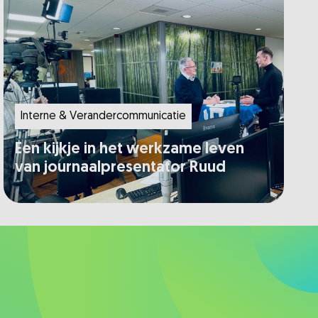
Interne & Verandercommunicatie
Een kijkje in het werkzame leven
van journaalpresentator Ruud