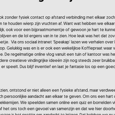
k zonder fysiek contact op afstand verbinding met elkaar zoch
m te houden wierp zijn vruchten af. Want wat hebben we elka
delijk, ook voor een bijpraatmomentje of gewoon je hart te kunn
blijven en de lol ergens van in te zien. Hoe leuk was het dat 
je. Via ons sociaal intranet ‘Speakap’ lazen we verhalen ove
top. Gelukkig was en is er ook een wekelijkse Koffiepraat waar
e. De regelmatige online vlog vanuit een tuin of kantoor was 
dere creatieve vindingrijke ideeën zijn nog steeds zeer bruikba
 er speelt. Dus blijf inventief en laat je fantasie los op een g
ien, ontstond er niet alleen een fysieke afstand, maar verdwee
 persoonlijke aandacht aan elkaar te geven. Om ons een hart 
lekkernijen. We speelden samen online een quiz en borrelden v
gaf het ons toch een gevoel van samenzijn en dat we hier do