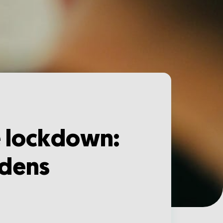
e lockdown:
jdens