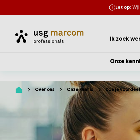
Let op:
Wij
Home
Ik zoek we
Onze kenn
Over ons
Onze kennis
Doe je voordeel
Home