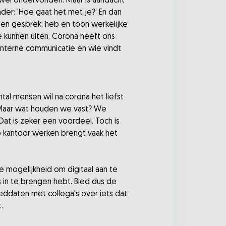
 wel ondervonden. Maar is aandacht
nder: 'Hoe gaat het met je?’ En dan
pen gesprek, heb en toon werkelijke
te kunnen uiten. Corona heeft ons
 interne communicatie en wie vindt
al mensen wil na corona het liefst
d? Maar wat houden we vast? We
at is zeker een voordeel. Toch is
p kantoor werken brengt vaak het
e mogelijkheid om digitaal aan te
ts in te brengen hebt. Bied dus de
ddaten met collega's over iets dat
.