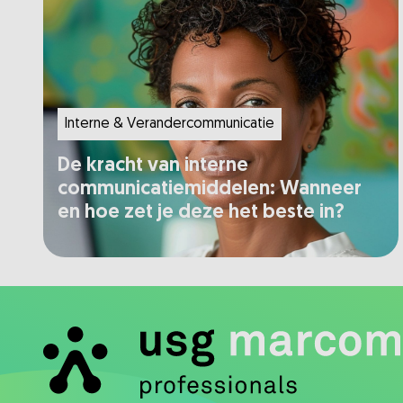
Interne & Verandercommunicatie
De kracht van interne
communicatiemiddelen: Wanneer
en hoe zet je deze het beste in?