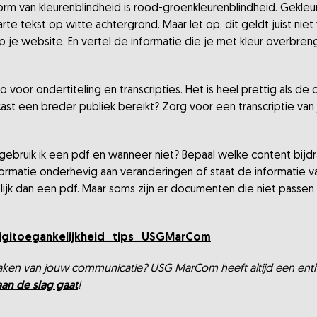
m van kleurenblindheid is rood-groenkleurenblindheid. Gekleu
rte tekst op witte achtergrond. Maar let op, dit geldt juist niet
e website. En vertel de informatie die je met kleur overbrengt
o voor ondertiteling en transcripties. Het is heel prettig als d
dcast een breder publiek bereikt? Zorg voor een transcriptie va
bruik ik een pdf en wanneer niet? Bepaal welke content bijd
formatie onderhevig aan veranderingen of staat de informatie v
lijk dan een pdf. Maar soms zijn er documenten die niet passe
igitoegankelijkheid_tips_USGMarCom
 maken van jouw communicatie? USG MarCom heeft altijd een en
aan de slag gaat
!