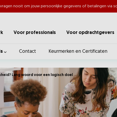
 vragen nooit om jouw persoonlijke gegevens of betalingen via so
rk
Voor professionals
Voor opdrachtgevers
is
Contact
Keurmerken en Certificaten
kheid? Lang woord voor een logisch doel