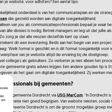
an je website, voor adhd’ers? Een aantal tips:
kelijkheid onderdeel is van het communicatieplan en de strateg
isen
die gesteld worden aan digitale toegankelijkheid;
et alleen van jou: als communicatieprofessionals bepaal je waa
n álle divisies is nodig. Betrek managers en leg uit dat jullie 
Zo zorg je dat alle neuzen dezelfde kant op staan;
tekent dit een investering. Beslis aan het begin van een proj
aag: ‘Welk format is geschikt en is dit format toegankelijk voor 
ntwerpfase van je website altijd de ervaring bij de doelgroep;
 collega’s als gebruikers. Zo verbeter je niet alleen het proc
rote gemeente gratis advies krijgen. Een andere gouden tip is Stef
egeven als het gaat om digitale toegankelijkheid. Zij werken m
rofessionals bij gemeenten?
ionele
seur bij gemeente Dordrecht via
USG MarCom
: “In Dordrecht i
ies.
n' om
informatie niet goed begrijpen. Van website teksten, socials 
van de gemeente Dordrecht is om de grootst mogelijke groep i