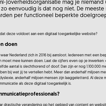
semi-)overheidsorganisatie mag je niemand u
 zo eenvoudig is dat nog niet. De meeste 
en per functioneel beperkte doelgroep n
odat deze voldoet aan een digitaal toegankelijke website?
en doen
6) waar Nederland zich in 2016 bij aansloot. Iedereen met een b
en moet mee kunnen doen. Laat de cijfers even op je inwerken:
lfde aantal is slechthorend of doof. Dan zijn er nog 1.100.000 
en bij wat jij te vertellen hebt. Meer dan anderhalf miljoen m
slexie, anderhalf miljoen mensen zijn laaggeletterd. Al deze 
unicatie als deze digitaal toegankelijk is.
mmunicatieprofessionals?
aar drastische verandering op het gebied van content en websites