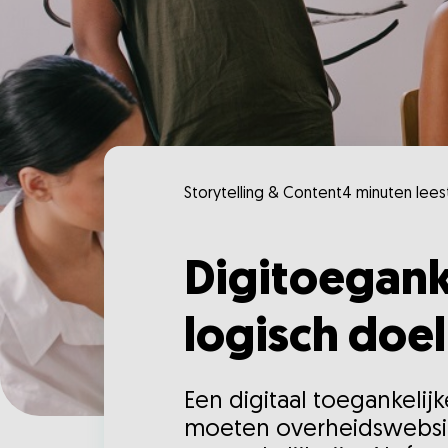
Storytelling & Content
4 minuten leest
Digitoegank
logisch doel
Een digitaal toegankelij
moeten overheidswebsite