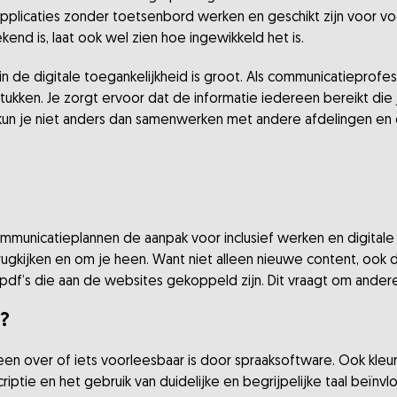
) applicaties zonder toetsenbord werken en geschikt zijn voor v
kend is, laat ook wel zien hoe ingewikkeld het is.
n de digitale toegankelijkheid is groot. Als communicatieprofess
kken. Je zorgt ervoor dat de informatie iedereen bereikt die je
kun je niet anders dan samenwerken met andere afdelingen en c
communicatieplannen de aanpak voor inclusief werken en digitale
erugkijken en om je heen. Want niet alleen nieuwe content, oo
pdf’s die aan de websites gekoppeld zijn. Dit vraagt om ande
n?
lleen over of iets voorleesbaar is door spraaksoftware. Ook kle
criptie en het gebruik van duidelijke en begrijpelijke taal beïn