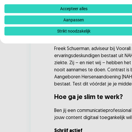
95% van de Dordtenaren begrijpt taaln
Accepteer alles
Door begrijpelijk te schrijven berei
Aanpassen
Bij gemeente Doetinchem plaatst de w
nemen ze het dienstverleningsproces
Strikt noodzakelijk
al digitaal toegankelijk. We geven uit
Freek Schuerman, adviseur bij Vooral
ervaringsdeskundigen bestaat uit NA
ziekte. Zij – en niet wij – hebben het
nooit aannames te doen. Contrast is 
Aangeboren Hersenaandoening (NAH).
bestaat. Test dit vóórdat je je midd
Hoe ga je slim te werk?
Ben jij een communicatieprofessiona
jouw content digitaal toegankelijk wi
Schrijf actief