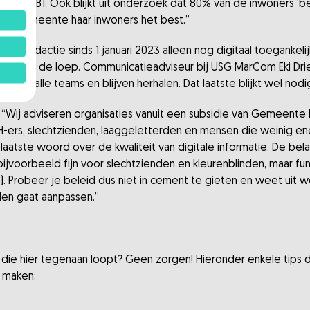
iveau B1. Ook blijkt uit onderzoek dat 80% van de inwoners ‘begri
kt de gemeente haar inwoners het best.”
ebredactie sinds 1 januari 2023 alleen nog digitaal toegankel
 onder de loep. Communicatieadviseur bij USG MarCom Eki Drie
leg aan alle teams en blijven herhalen. Dat laatste blijkt wel nod
l: “Wij adviseren organisaties vanuit een subsidie van Gemeent
H-ers, slechtzienden, laaggeletterden en mensen die weinig e
 laatste woord over de kwaliteit van digitale informatie. De bela
bijvoorbeeld fijn voor slechtzienden en kleurenblinden, maar 
 Probeer je beleid dus niet in cement te gieten en weet uit
elen gaat aanpassen.”
l die hier tegenaan loopt? Geen zorgen! Hieronder enkele tips
l maken: