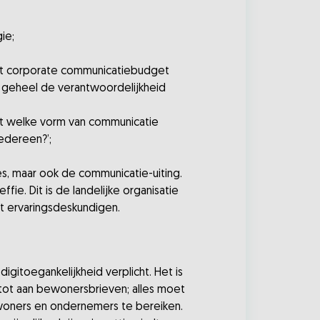
ie;
r het corporate communicatiebudget
als geheel de verantwoordelijkheid
ect welke vorm van communicatie
iedereen?’;
es, maar ook de communicatie-uiting.
fie. Dit is de landelijke organisatie
et ervaringsdeskundigen.
s digitoegankelijkheid verplicht. Het is
tot aan bewonersbrieven; alles moet
nwoners en ondernemers te bereiken.