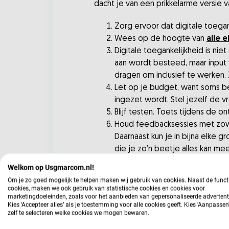
dacht je van een prikkelarme versie v
Zorg ervoor dat digitale toegan
Wees op de hoogte van
alle e
Digitale toegankelijkheid is ni
aan wordt besteed, maar input va
dragen om inclusief te werken. 
Let op je budget, want soms be
ingezet wordt. Stel jezelf de vr
Blijf testen. Toets tijdens de o
Houd feedbacksessies met zowel
Daarnaast kun je in bijna elke g
die je zo’n beetje alles kan me
Welkom op Usgmarcom.nl!
Wat vinden communicatiep
Om je zo goed mogelijk te helpen maken wij gebruik van cookies. Naast de funct
cookies, maken we ook gebruik van statistische cookies en cookies voor
Donya van Heezik, communicatieadvi
marketingdoeleinden, zoals voor het aanbieden van gepersonaliseerde advertent
Kies ‘Accepteer alles’ als je toestemming voor alle cookies geeft. Kies 'Aanpasse
onacceptabel wanneer inwoners onze 
zelf te selecteren welke cookies we mogen bewaren.
volledig leesbaar zijn. De ambitie 