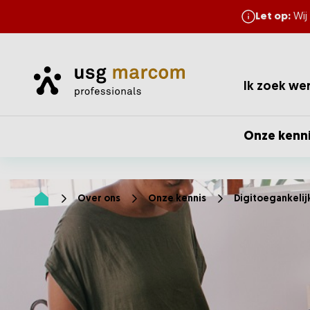
Let op:
Wij
Home
Ik zoek we
Onze kenn
Over ons
Onze kennis
Digitoegankelij
Home