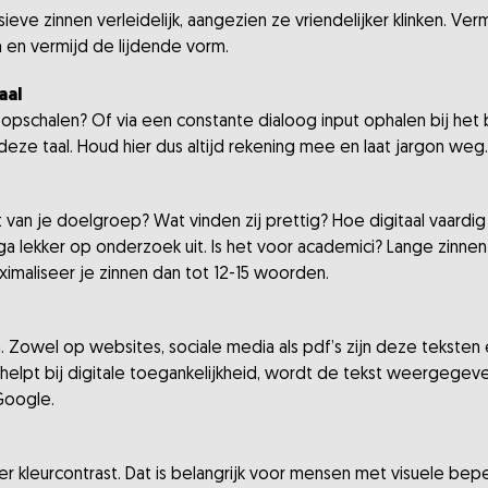
sieve zinnen verleidelijk, aangezien ze vriendelijker klinken. V
n en vermijd de lijdende vorm.
aal
le opschalen? Of via een constante dialoog input ophalen bij h
deze taal. Houd hier dus altijd rekening mee en laat jargon weg.
 van je doelgroep? Wat vinden zij prettig? Hoe digitaal vaardig z
a lekker op onderzoek uit. Is het voor academici? Lange zinnen 
imaliseer je zinnen dan tot 12-15 woorden.
. Zowel op websites, sociale media als pdf’s zijn deze tekste
helpt bij digitale toegankelijkheid, wordt de tekst weergegeven
 Google.
r kleurcontrast. Dat is belangrijk voor mensen met visuele be