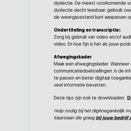
dyslectie. De meest voorkomende vor
dyslectie slecht leesbaar, gebruik zwa
de weergavestand kunt aanpassen op j
Ondertiteling en transcriptie
s
Zorg bij gebruik van video en/of audi
video. En hoe fijn is het als jouw po
Afwegingskader
Maak een afwegingskader. Wanneer ge
communicatiedoelstellingen. Is de in
te passen en beter digitaal toeganke
veel informatie bevatten.
Deze tips zijn ook te downloaden:
D
Hulp nodig bij het digitoegankelijk
klaarstaan die graag
bij jouw bedrijf 