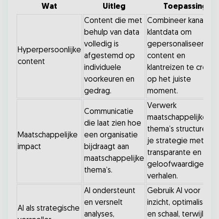
Wat
Uitleg
Toepassing
Content die met
Combineer kanaal- e
behulp van data
klantdata om
volledig is
gepersonaliseerde
Hyperpersoonlijke
afgestemd op
content en
content
individuele
klantreizen te creër
voorkeuren en
op het juiste
gedrag.
moment.
Verwerk
Communicatie
maatschappelijke
die laat zien hoe
thema’s structureel i
Maatschappelijke
een organisatie
je strategie met
impact
bijdraagt aan
transparante en
maatschappelijke
geloofwaardige
thema’s.
verhalen.
AI ondersteunt
Gebruik AI voor
en versnelt
inzicht, optimalisatie
AI als strategische
analyses,
en schaal, terwijl jij 