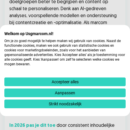
doelgroepen beter te begrijpen en content op
schaal te personaliseren. Denk aan AI-gedreven
analyses, voorspellende modellen en ondersteuning
bij contentcreatie en -optimalisatie. Als marcom
professional verschuift je rol hierbij steeds meer naar
Welkom op Usgmarcom.nl!
regievoerder: jij bepaalt de strategie, AI helpt bij de
Om je zo goed mogelijk te helpen maken wij gebruik van cookies. Naast de
uitvoering en optimalisatie.
functionele cookies, maken we ook gebruik van statistische cookies en
cookies voor marketingdoeleinden, zoals voor het aanbieden van
gepersonaliseerde advertenties. Kies ‘Accepteer alles’ als je toestemming voor
Positioneer thought leadership om autoriteit
alle cookies geeft. Kies 'Aanpassen' om zelf te selecteren welke cookies we
mogen bewaren.
en onderscheid te realiseren
Met 13% van de stemmen werd thought leadership
Accepteer alles
het minst gekozen, maar dat maakt deze ontwikkeling
niet minder waardevol. Thought leadership draait om
Aanpassen
het delen van kennis, visie en expertise om een
Strikt noodzakelijk
sterke en herkenbare positie in de markt op te
bouwen.
In 2026 pas je dit toe
door consistent inhoudelijke