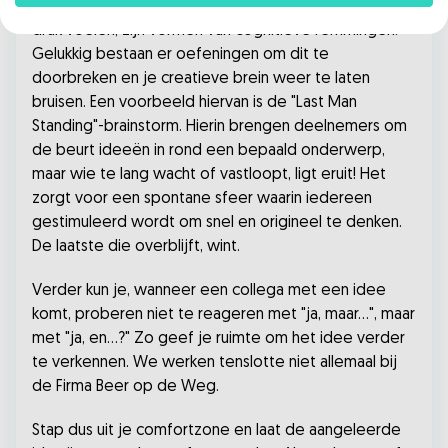
belemmeren. Bang zijn dat een idee mislukt of sociale
druk voelen, zijn vormen van cognitieve remmingen.
Gelukkig bestaan er oefeningen om dit te
doorbreken en je creatieve brein weer te laten
bruisen. Een voorbeeld hiervan is de "Last Man
Standing"-brainstorm. Hierin brengen deelnemers om
de beurt ideeën in rond een bepaald onderwerp,
maar wie te lang wacht of vastloopt, ligt eruit! Het
zorgt voor een spontane sfeer waarin iedereen
gestimuleerd wordt om snel en origineel te denken.
De laatste die overblijft, wint.
Verder kun je, wanneer een collega met een idee
komt, proberen niet te reageren met "ja, maar...", maar
met "ja, en...?" Zo geef je ruimte om het idee verder
te verkennen. We werken tenslotte niet allemaal bij
de Firma Beer op de Weg.
Stap dus uit je comfortzone en laat de aangeleerde