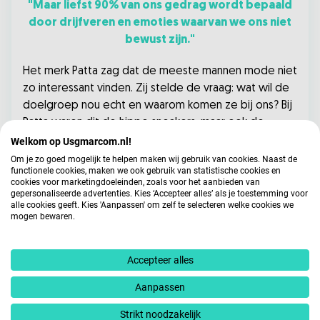
"Maar liefst 90% van ons gedrag wordt bepaald
door drijfveren en emoties waarvan we ons niet
bewust zijn."
Het merk Patta zag dat de meeste mannen mode niet
zo interessant vinden. Zij stelde de vraag: wat wil de
doelgroep nou echt en waarom komen ze bij ons? Bij
Patta waren dit de hippe sneakers, maar ook de
hiphoplevensstijl. De oplossing van Patta? Maak
Welkom op Usgmarcom.nl!
muziek op dit hiphopfestivals en zo steeg meteen
Om je zo goed mogelijk te helpen maken wij gebruik van cookies. Naast de
functionele cookies, maken we ook gebruik van statistische cookies en
hun naamsbekendheid. Een merk als Intratuin kan nog
cookies voor marketingdoeleinden, zoals voor het aanbieden van
zo vaak op een hiphopfestival staan, maar de kans de
gepersonaliseerde advertenties. Kies ‘Accepteer alles’ als je toestemming voor
alle cookies geeft. Kies 'Aanpassen' om zelf te selecteren welke cookies we
omzet stijgt – is laag. Blijf dus goed kijken naar je
mogen bewaren.
eigen DNA als bedrijf en vind iets wat hierop aansluit.
Laat je creativiteit niet belemmeren
Accepteer alles
Aanpassen
In een leuke sessie over creativiteit leerden we dat
aangeleerde denkpatronen onze creativiteit kunnen
Strikt noodzakelijk