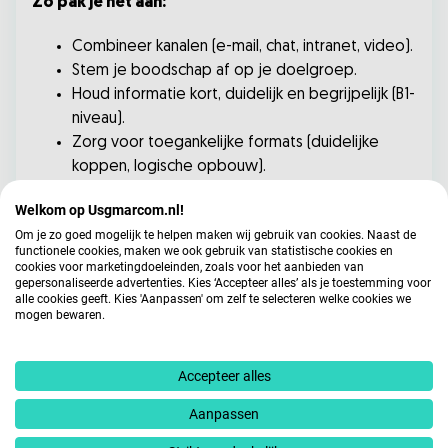
Zo pak je het aan:
Combineer kanalen (e-mail, chat, intranet, video).
Stem je boodschap af op je doelgroep.
Houd informatie kort, duidelijk en begrijpelijk (B1-
niveau).
Zorg voor toegankelijke formats (duidelijke
koppen, logische opbouw).
Blijf testen en verbeteren
Welkom op Usgmarcom.nl!
Om je zo goed mogelijk te helpen maken wij gebruik van cookies. Naast de
functionele cookies, maken we ook gebruik van statistische cookies en
Goede communicatie staat niet stil.
cookies voor marketingdoeleinden, zoals voor het aanbieden van
gepersonaliseerde advertenties. Kies ‘Accepteer alles’ als je toestemming voor
alle cookies geeft. Kies 'Aanpassen' om zelf te selecteren welke cookies we
Vraag collega’s wat zij prettig vinden
mogen bewaren.
Analyseer wat werkt
Pas je aanpak aan waar nodig
Accepteer alles
Van verschil naar kracht
Aanpassen
Terug naar dat overleg op maandagochtend. Stel je