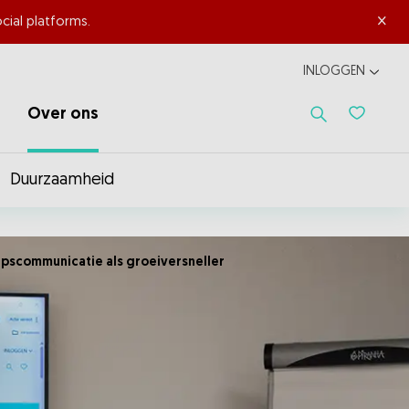
×
cial platforms.
INLOGGEN
Over ons
Favoriet
Duurzaamheid
pscommunicatie als groeiversneller