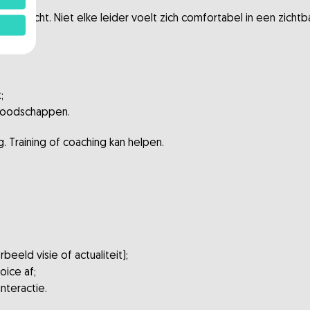
andacht. Niet elke leider voelt zich comfortabel in een zichtba
;
 boodschappen.
. Training of coaching kan helpen.
eeld visie of actualiteit);
oice af;
interactie.