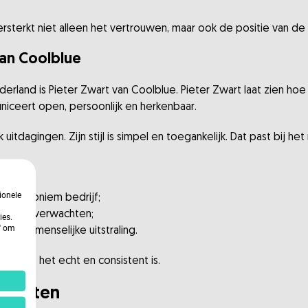
sterkt niet alleen het vertrouwen, maar ook de positie van de 
van Coolblue
rland is Pieter Zwart van Coolblue. Pieter Zwart laat zien hoe h
uniceert open, persoonlijk en herkenbaar.
uitdagingen. Zijn stijl is simpel en toegankelijk. Dat past bij he
ionele
 een anoniem bedrijf;
kunnen verwachten;
ies.
n' om
elijke, menselijke uitstraling.
lleen als het echt en consistent is.
spunten