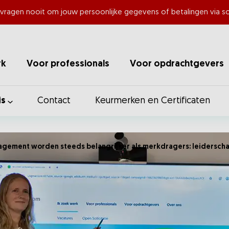
 vragen nooit om jouw persoonlijke gegevens of betalingen via so
rk
Voor professionals
Voor opdrachtgevers
is
Contact
Keurmerken en Certificaten
agement worden steeds belangrijker als merkdragers: leiderscha