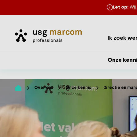
Let op:
Wij
Home
Ik zoek we
Onze kenn
Over ons
Onze kennis
Directie en man
Home