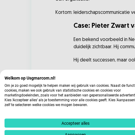
Kortom: leiderschapscommunicatie ver
Case: Pieter Zwart 
Een bekend voorbeeld in Nede
duidelijk zichtbaar. Hij comm
Hij deelt successen, maar ook 
Het effect:
Welkom op Usgmarcom.nl!
Om je zo goed mogelijk te helpen maken wij gebruik van cookies. Naast de funct
Coolblue voelt niet als
cookies, maken we ook gebruik van statistische cookies en cookies voor
Klanten weten wat ze 
marketingdoeleinden, zoals voor het aanbieden van gepersonaliseerde advertent
Kies ‘Accepteer alles’ als je toestemming voor alle cookies geeft. Kies 'Aanpasse
Het merk krijgt een duid
zelf te selecteren welke cookies we mogen bewaren.
Belangrijkste les: het werkt a
Accepteer alles
Valkuilen en aandacht
Aanpassen