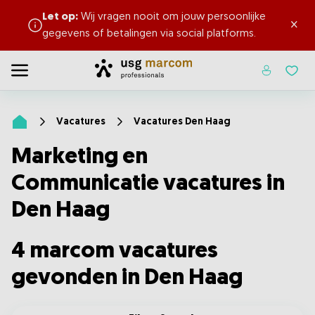
Let op:
Wij vragen nooit om jouw persoonlijke
×
gegevens of betalingen via social platforms.
en
Home
Toggle menu
Favor
Vacatures
Vacatures Den Haag
Home
Marketing en
Communicatie vacatures in
Den Haag
4 marcom vacatures
gevonden in Den Haag