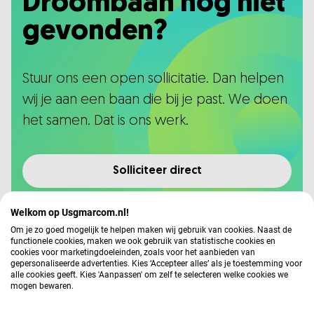
Droombaan nog niet
gevonden?
Stuur ons een open sollicitatie. Dan helpen
wij je aan een baan die bij je past. We doen
het samen. Dat is ons werk.
Solliciteer direct
Welkom op Usgmarcom.nl!
Om je zo goed mogelijk te helpen maken wij gebruik van cookies. Naast de
functionele cookies, maken we ook gebruik van statistische cookies en
cookies voor marketingdoeleinden, zoals voor het aanbieden van
gepersonaliseerde advertenties. Kies ‘Accepteer alles’ als je toestemming voor
alle cookies geeft. Kies 'Aanpassen' om zelf te selecteren welke cookies we
Ontvang altijd de laatste vacatures
mogen bewaren.
in je mail