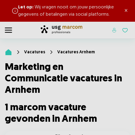
Let op:
Wij vragen nooit om jouw persoonlijke
×
gegevens of betalingen via social platforms.
en
Home
Toggle menu
Favor
Vacatures
Vacatures Arnhem
Home
Marketing en
Communicatie vacatures in
Arnhem
1 marcom vacature
gevonden in Arnhem