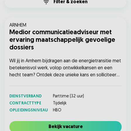
Filter & zoeken
ARNHEM
Medior communicatieadviseur met
ervaring maatschappelijk gevoelige
dossiers
Wil jij in Arnhem bijdragen aan de energietransitie met
betekenisvol werk, volop ontwikkelkansen en een
hecht team? Ontdek deze unieke kans en solliciteer
vandaag nog!...
DIENSTVERBAND
Parttime
(
32
uur)
CONTRACTTYPE
Tijdelijk
OPLEIDINGSNIVEAU
HBO
Bekijk vacature