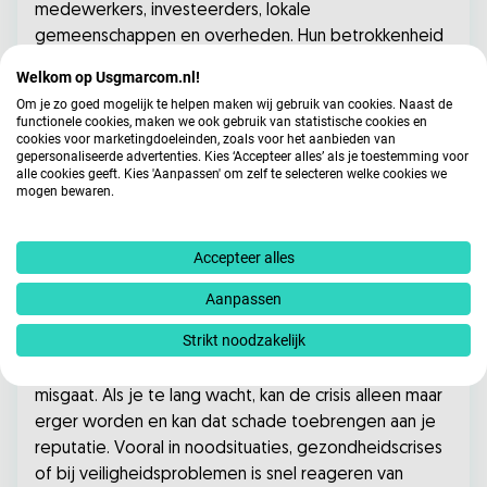
medewerkers, investeerders, lokale
gemeenschappen en overheden. Hun betrokkenheid
kan helpen om steun te krijgen voor de genomen
Welkom op Usgmarcom.nl!
maatregelen en waardevolle feedback op te halen.
Om je zo goed mogelijk te helpen maken wij gebruik van cookies. Naast de
Dit is vooral handig als de crisis veel verschillende
functionele cookies, maken we ook gebruik van statistische cookies en
cookies voor marketingdoeleinden, zoals voor het aanbieden van
mensen treft, of als je samen met externe partijen
gepersonaliseerde advertenties. Kies ‘Accepteer alles’ als je toestemming voor
maatregelen moet nemen.
alle cookies geeft. Kies 'Aanpassen' om zelf te selecteren welke cookies we
mogen bewaren.
Snelheid van reactie
Accepteer alles
Een snelle reactie (ook 10% van de stemmen) is
belangrijk om de crisis onder controle te houden en
Aanpassen
het vertrouwen van mensen te behouden.
Strikt noodzakelijk
Organisaties moeten snel kunnen beslissen,
communiceren en actie ondernemen zodra er iets
misgaat. Als je te lang wacht, kan de crisis alleen maar
erger worden en kan dat schade toebrengen aan je
reputatie. Vooral in noodsituaties, gezondheidscrises
of bij veiligheidsproblemen is snel reageren van