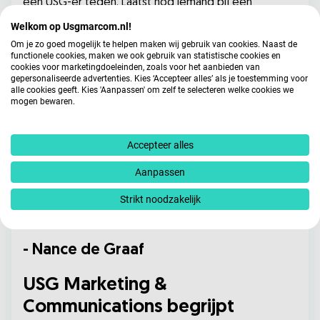
een USG-er tegen. Laatst nog iemand bij een
gemeente in onze regio. Dat overlegt gemakkelijk,
Welkom op Usgmarcom.nl!
want we zitten bij USG Marketing & Communications
Om je zo goed mogelijk te helpen maken wij gebruik van cookies. Naast de
ook nog eens in hetzelfde expertiseteam, waarin we
functionele cookies, maken we ook gebruik van statistische cookies en
cookies voor marketingdoeleinden, zoals voor het aanbieden van
kennis uitwisselen.”
gepersonaliseerde advertenties. Kies ‘Accepteer alles’ als je toestemming voor
alle cookies geeft. Kies 'Aanpassen' om zelf te selecteren welke cookies we
mogen bewaren.
"USG Marketing & Communications
stelt adviseurs aan ons voor die
passen bij wat wij nodig hebben en
Accepteer alles
vervolgens maken wij een keuze uit
Aanpassen
hun selectie. Dat werkt goed, want in
de praktijk zijn we ook zeer content
Strikt noodzakelijk
met collega’s zoals Wesley"
- Nance de Graaf
USG Marketing &
Communications begrijpt