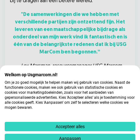
bij te dragen aan een betere wereld.
"De samenwerkingen die we hebben met
verschillende partijen zijn ontzettend fijn. Het
leveren van een maatschappelijke bijdrage als
onderdeel van mijn werk vind ik fantastisch en is
één van de belangrijkste redenen dat ik bij USG
MarCom ben begonnen.”
- Lex Marsman, resourcemanager USG Marcom
Welkom op Usgmarcom.nl!
Onze vrijwilligers hebben met hun inzet een groot
Om je zo goed mogelijk te helpen maken wij gebruik van cookies. Naast de
verschil gemaakt voor de bewoners en doen
functionele cookies, maken we ook gebruik van statistische cookies en
cookies voor marketingdoeleinden, zoals voor het aanbieden van
daarmee een onvergetelijke ervaring op.
gepersonaliseerde advertenties. Kies ‘Accepteer alles’ als je toestemming voor
alle cookies geeft. Kies 'Aanpassen' om zelf te selecteren welke cookies we
mogen bewaren.
"De inzet van ons als vrijwilliger op zo’n dag geeft
zo ontzettend veel voldoening! Alleen al door
het plezier wat deze zonnige middag van de
Accepteer alles
gezichten van de bewoners afspatte. Mooi om te
Aanpassen
zien dat onze club vrijwilligers nieuwe energie en